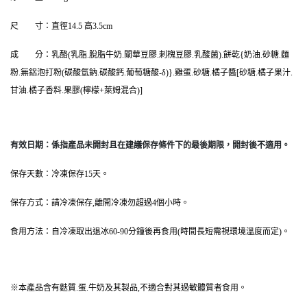
尺　　寸：直徑14.5 高3.5cm
成　　分：乳酪(乳脂.脫脂牛奶.關華豆膠.刺槐豆膠.乳酸菌).餅乾{奶油.砂糖.麵
粉.無鋁泡打粉(碳酸氫鈉.碳酸鈣.葡萄糖酸-δ)}.雞蛋.砂糖.橘子醬[砂糖.橘子果汁.
甘油.橘子香料.果膠(檸檬+萊姆混合)]
有效日期：係指產品未開封且在建議保存條件下的最後期限，開封後不適用。
保存天數：冷凍保存15天。
保存方式：請冷凍保存,離開冷凍勿超過4個小時。
食用方法：自冷凍取出退冰60-90分鐘後再食用(時間長短需視環境溫度而定)。 
※本產品含有麩質.蛋.牛奶及其製品,不適合對其過敏體質者食用。