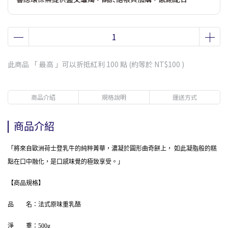
此商品 「 最高 」可以折抵紅利
100
點 (約等於
NT$100
)
商品介紹
規格說明
運送方式
商品介紹
「將來自歐洲荷士登乳牛的純粹菁華，濃凝於圓形曲奇餅上， 如此凝脂般的糕
點在口中融化，是口感味覺的極致享受。」
【商品規格】
品　　名：法式原味重乳酪
淨　　重：500g　