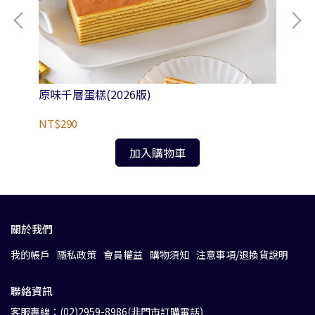
原味千層蛋糕(2026版)
蜂蜜
NT$290
NT
加入購物車
關於我們
我的帳戶
隱私政策
會員權益
購物須知
注意事項/退換貨說明
聯絡資訊
客服專線：(02)2959-8986(非門市訂購電話)