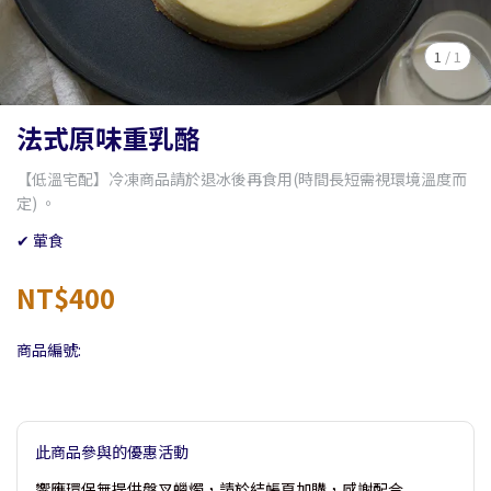
1
/
1
法式原味重乳酪
【低溫宅配】冷凍商品請於退冰後再食用(時間長短需視環境溫度而
定) 。
✔ 葷食
NT$400
商品編號:
此商品參與的優惠活動
響應環保無提供盤叉蠟燭，請於結帳頁加購，感謝配合