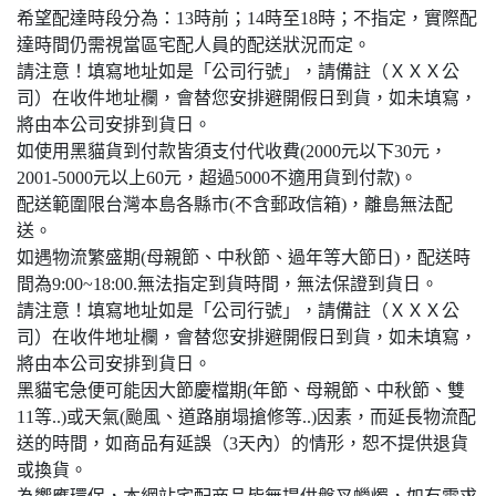
希望配達時段分為：13時前；14時至18時；不指定，實際配
達時間仍需視當區宅配人員的配送狀況而定。
請注意！填寫地址如是「公司行號」，請備註（ＸＸＸ公
司）在收件地址欄，會替您安排避開假日到貨，如未填寫，
將由本公司安排到貨日。
如使用黑貓貨到付款皆須支付代收費(2000元以下30元，
2001-5000元以上60元，超過5000不適用貨到付款)。
配送範圍限台灣本島各縣市(不含郵政信箱)，離島無法配
送。
如遇物流繁盛期(母親節、中秋節、過年等大節日)，配送時
間為9:00~18:00.無法指定到貨時間，無法保證到貨日。
請注意！填寫地址如是「公司行號」，請備註（ＸＸＸ公
司）在收件地址欄，會替您安排避開假日到貨，如未填寫，
將由本公司安排到貨日。
黑貓宅急便可能因大節慶檔期(年節、母親節、中秋節、雙
11等..)或天氣(颱風、道路崩塌搶修等..)因素，而延長物流配
送的時間，如商品有延誤（3天內）的情形，恕不提供退貨
或換貨。