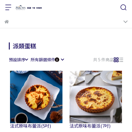
派類蛋糕
預設排序
所有篩選條件
共 5 件商品
法式原味布蕾派(5吋)
法式原味布蕾派(7吋)